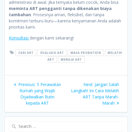
administrasi di awal. Jika ternyata belum cocok, Anda bisa
meminta ART pengganti tanpa dikenakan biaya
tambahan
. Prosesnya aman, fleksibel, dan tanpa
komitmen terburu-buru—karena kenyamanan Anda adalah
prioritas kami.
Konsultasi
dengan kami sekarang!
CARI ART
EVALUASI ART
MASA PROBATION
MELATIH
ART
MENILAI ART
Post
Previous
Next
Previous:
5 Perawatan
Next:
Jangan Salah
post:
post:
Rumah yang Wajib
Langkah! Ini Cara Melatih
navigation
Dijadwalkan Rutin
ART Tanpa Marah-
kepada ART
Marah
Search
for: