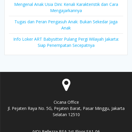
Mengenal Anak Usia Dini: Kenali Karakteristik dan Cara
Mengajarkannya
Tugas dan Peran Pengasuh Anak: Bukan Sekedar Jaga
Anak
Info Loker ART Babysitter Pulang Pergi Wilayah Jakarta:
Siap Penempatan Secepatnya
Cicana Office
Jl. Pejaten Raya No. 5G, Pejaten Barat, Pasar Minggu, Jakarta
Selatan 12510
(VO) Bellezza BSA 1st Floor SA1-06