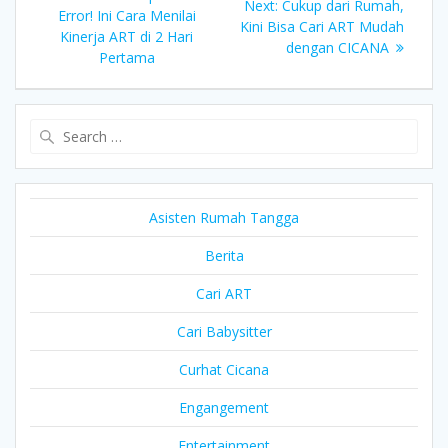
Next
Next:
Cukup dari Rumah,
post:
Error! Ini Cara Menilai
navigation
post:
Kini Bisa Cari ART Mudah
Kinerja ART di 2 Hari
dengan CICANA
Pertama
Search
for:
Asisten Rumah Tangga
Berita
Cari ART
Cari Babysitter
Curhat Cicana
Engangement
Entertainment