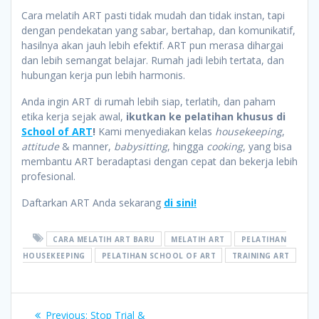
Cara melatih ART pasti tidak mudah dan tidak instan, tapi
dengan pendekatan yang sabar, bertahap, dan komunikatif,
hasilnya akan jauh lebih efektif. ART pun merasa dihargai
dan lebih semangat belajar. Rumah jadi lebih tertata, dan
hubungan kerja pun lebih harmonis.
Anda ingin ART di rumah lebih siap, terlatih, dan paham
etika kerja sejak awal,
ikutkan ke pelatihan khusus di
School of ART
!
Kami menyediakan kelas
housekeeping
,
attitude
& manner,
babysitting
, hingga
cooking
, yang bisa
membantu ART beradaptasi dengan cepat dan bekerja lebih
profesional.
Daftarkan ART Anda sekarang
di sini!
CARA MELATIH ART BARU
MELATIH ART
PELATIHAN
HOUSEKEEPING
PELATIHAN SCHOOL OF ART
TRAINING ART
Post
Previous
Previous:
Stop Trial &