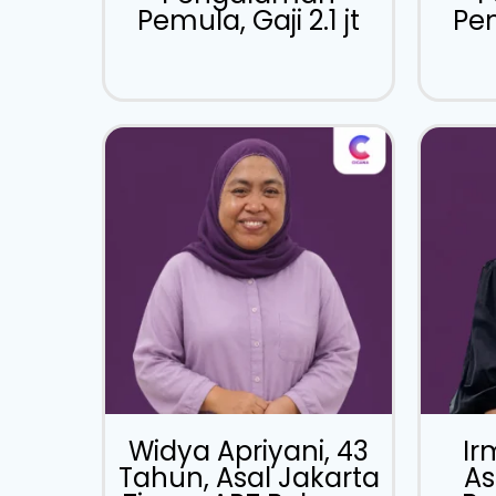
Pemula, Gaji 2.1 jt
Pem
Widya Apriyani, 43
Ir
Tahun, Asal Jakarta
As