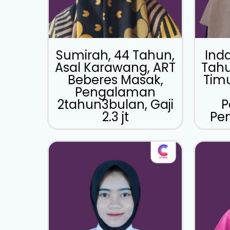
Sumirah, 44 Tahun,
Inda
Asal Karawang, ART
Tahu
Beberes Masak,
Timu
Pengalaman
2tahun3bulan, Gaji
P
2.3 jt
Pem