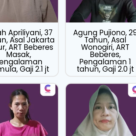
h Apriliyani, 37
Agung Pujiono, 2
n, Asal Jakarta
Tahun, Asal
r, ART Beberes
Wonogiri, ART
Masak,
Beberes,
engalaman
Pengalaman 1
ula, Gaji 2.1 jt
tahun, Gaji 2.0 jt