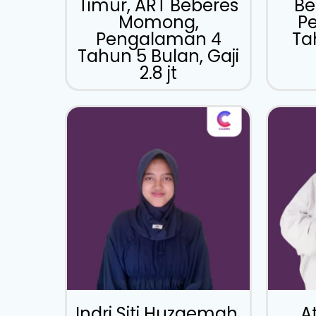
Timur, ART Beberes
Be
Momong,
P
Pengalaman 4
Tah
Tahun 5 Bulan, Gaji
2.8 jt
Indri Siti Huzaemah,
At