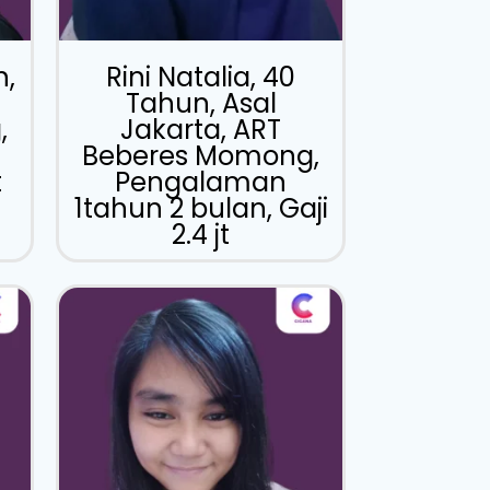
n,
Rini Natalia, 40
Tahun, Asal
,
Jakarta, ART
Beberes Momong,
t
Pengalaman
1tahun 2 bulan, Gaji
2.4 jt