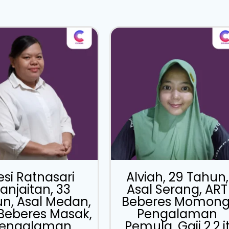
esi Ratnasari
Alviah, 29 Tahun,
anjaitan, 33
Asal Serang, ART
n, Asal Medan,
Beberes Momong
Beberes Masak,
Pengalaman
engalaman
Pemula, Gaji 2.2 j