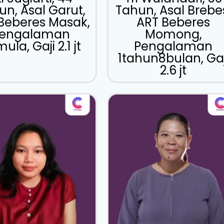
un, Asal Garut,
Tahun, Asal Brebe
Beberes Masak,
ART Beberes
engalaman
Momong,
ula, Gaji 2.1 jt
Pengalaman
1tahun8bulan, Gaj
2.6 jt