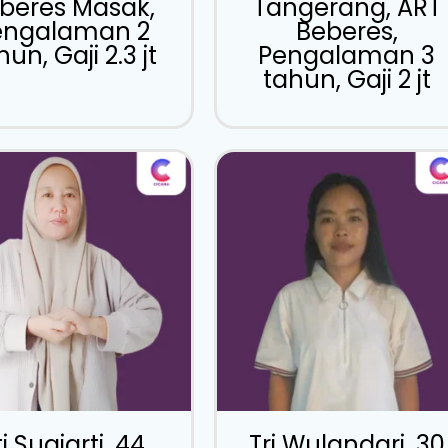
beres Masak,
Tangerang, ART
engalaman 2
Beberes,
un, Gaji 2.3 jt
Pengalaman 3
tahun, Gaji 2 jt
i Sugiarti, 44
Tri Wulandari, 30