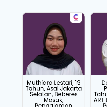
Muthiara Lestari, 19
D
Tahun, Asal Jakarta
P
Selatan, Beberes
Tahu
Masak,
ART 
Pengalaman
P