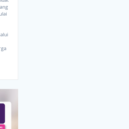
yang
ulai
alui
rga