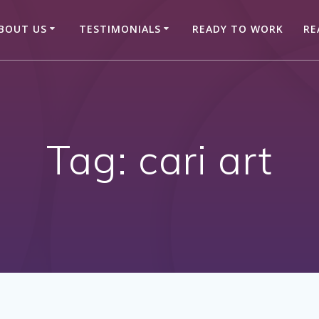
BOUT US
TESTIMONIALS
READY TO WORK
RE
Tag:
cari art