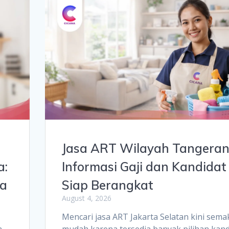
Jasa ART Wilayah Tangeran
a:
Informasi Gaji dan Kandidat
ya
Siap Berangkat
August 4, 2026
Mencari jasa ART Jakarta Selatan kini sema
n
mudah karena tersedia banyak pilihan kand