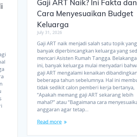
Gaji ART Naik? Ini Fakta dan
i
Cara Menyesuaikan Budget
Keluarga
July 31, 2026
Gaji ART naik menjadi salah satu topik yang
banyak diperbincangkan keluarga yang se
agi
mencari Asisten Rumah Tangga. Belakang
oal
ini, banyak keluarga mulai menyadari bahw
ga
gaji ART mengalami kenaikan dibandingka
ra
beberapa tahun sebelumnya. Hal ini memb
n
tidak sedikit calon pemberi kerja bertanya,
u
“Apakah memang gaji ART sekarang lebih
s
mahal?” atau “Bagaimana cara menyesuaik
i
anggaran agar tetap…
Read more