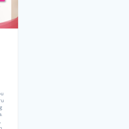
bu
ru
g
.
,
n