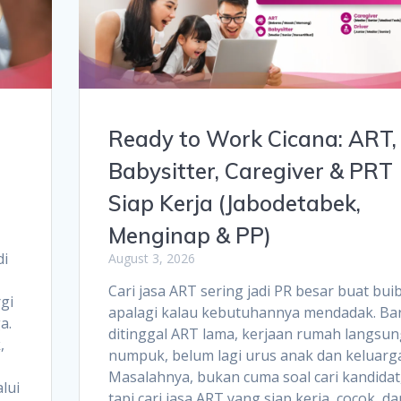
Ready to Work Cicana: ART,
Babysitter, Caregiver & PRT
Siap Kerja (Jabodetabek,
Menginap & PP)
di
August 3, 2026
Cari jasa ART sering jadi PR besar buat bui
gi
apalagi kalau kebutuhannya mendadak. Ba
a.
ditinggal ART lama, kerjaan rumah langsun
,
numpuk, belum lagi urus anak dan keluarga
Masalahnya, bukan cuma soal cari kandidat
lui
tapi cari jasa ART yang siap kerja, cocok, da