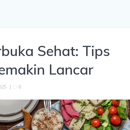
buka Sehat: Tips
emakin Lancar
025
|
0