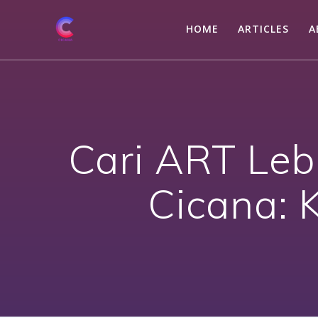
Skip
to
HOME
ARTICLES
A
content
Cari ART Leb
Cicana: K