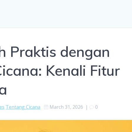
h Praktis dengan
icana: Kenali Fitur
a
es
Tentang Cicana
March 31, 2026
|
0