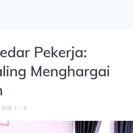
edar Pekerja:
aling Menghargai
h
 2026
|
0