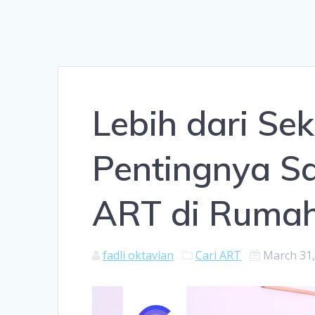
Lebih dari Sek
Pentingnya S
ART di Ruma
fadli oktavian
Cari ART
March 31,