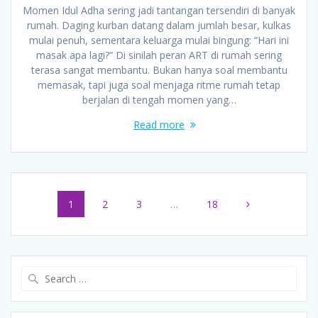
Momen Idul Adha sering jadi tantangan tersendiri di banyak
rumah. Daging kurban datang dalam jumlah besar, kulkas
mulai penuh, sementara keluarga mulai bingung: “Hari ini
masak apa lagi?” Di sinilah peran ART di rumah sering
terasa sangat membantu. Bukan hanya soal membantu
memasak, tapi juga soal menjaga ritme rumah tetap
berjalan di tengah momen yang…
Read more
Posts
Page
Page
Page
Page
1
2
3
…
18
navigation
Search
for: