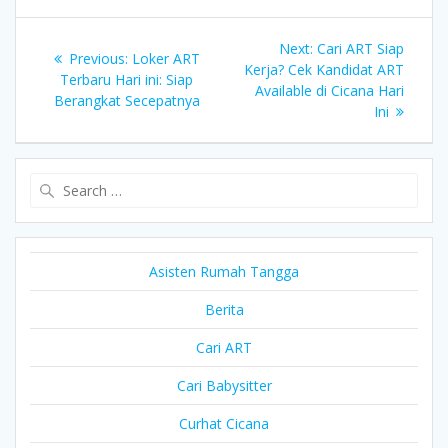
Post
Next
Next:
Cari ART Siap
Previous
Previous:
Loker ART
post:
Kerja? Cek Kandidat ART
navigation
post:
Terbaru Hari ini: Siap
Available di Cicana Hari
Berangkat Secepatnya
Ini
Search
for:
Asisten Rumah Tangga
Berita
Cari ART
Cari Babysitter
Curhat Cicana