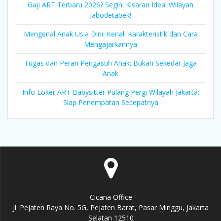
Gaji ART Terbaru 2026? Segini Kisaran Ideal Wilayah
Jabodetabek!
Mengenal Anak Usia Dini: Kenali Karakteristik dan Cara
Mengajarkannya
Tugas dan Peran Pengasuh Anak: Bukan Sekedar Jaga
Anak
Info Loker ART Babysitter Pulang Pergi Wilayah Jakarta:
Siap Penempatan Secepatnya
Cicana Office
Jl. Pejaten Raya No. 5G, Pejaten Barat, Pasar Minggu, Jakarta
Selatan 12510