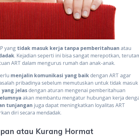
PP yang
tidak masuk kerja tanpa pemberitahuan
atau
ndadak
. Kejadian seperti ini bisa sangat merepotkan, teruta
ntuan ART dalam mengurus rumah dan anak-anak.
perlu
menjalin komunikasi yang baik
dengan ART agar
alah pribadinya sebelum memutuskan untuk tidak masuk
yang jelas
dengan aturan mengenai pemberitahuan
belumnya
akan membantu mengatur hubungan kerja deng
dan tunjangan
juga dapat meningkatkan loyalitas ART
an diri secara mendadak.
opan atau Kurang Hormat