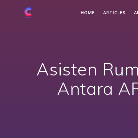
Skip
to
HOME
ARTICLES
A
content
Asisten Ru
Antara A