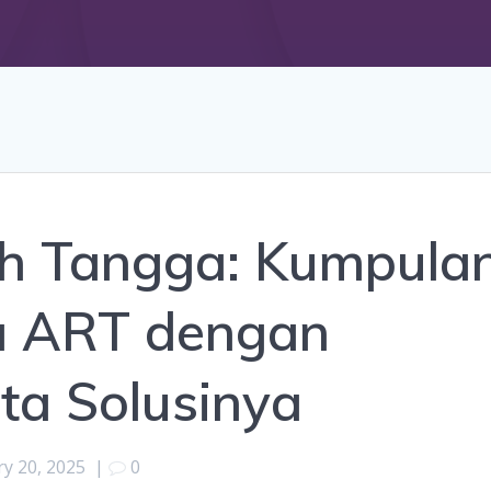
h Tangga: Kumpula
a ART dengan
ta Solusinya
y 20, 2025
|
0