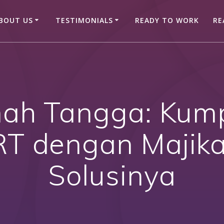
BOUT US
TESTIMONIALS
READY TO WORK
RE
mah Tangga: Kum
RT dengan Majika
Solusinya