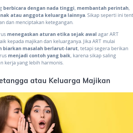
ng
berbicara dengan nada tinggi
,
membantah perintah
,
nak atau anggota keluarga lainnya
. Sikap seperti ini ten
an dan menciptakan ketegangan.
rus
menegaskan aturan etika sejak awal
agar ART
k kepada majikan dan keluarganya. Jika ART mulai
 biarkan masalah berlarut-larut
, tetapi segera berikan
arus
menjadi contoh yang baik
, karena sikap saling
kerja yang lebih harmonis.
etangga atau Keluarga Majikan