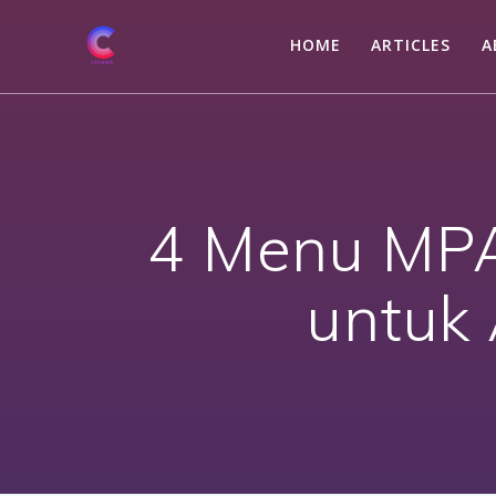
Skip
to
HOME
ARTICLES
A
content
4 Menu MPA
untuk 