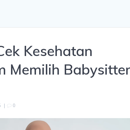
i Cek Kesehatan
 Memilih Babysitte
5
|
0