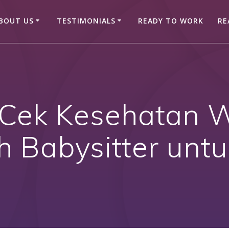
BOUT US
TESTIMONIALS
READY TO WORK
RE
ni Cek Kesehatan 
h Babysitter unt