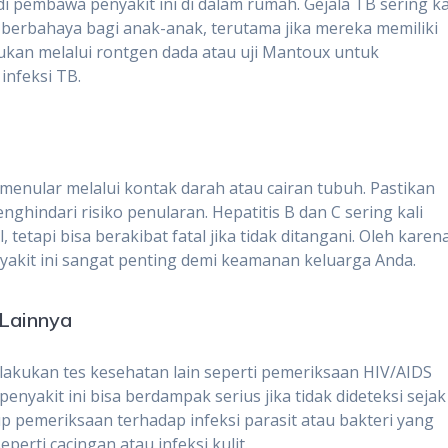
i pembawa penyakit ini di dalam rumah. Gejala TB sering ka
at berbahaya bagi anak-anak, terutama jika mereka memiliki
akukan melalui rontgen dada atau uji Mantoux untuk
infeksi TB.
 menular melalui kontak darah atau cairan tubuh. Pastikan
enghindari risiko penularan. Hepatitis B dan C sering kali
tetapi bisa berakibat fatal jika tidak ditangani. Oleh karen
nyakit ini sangat penting demi keamanan keluarga Anda.
 Lainnya
elakukan tes kesehatan lain seperti pemeriksaan HIV/AIDS
enyakit ini bisa berdampak serius jika tidak dideteksi sejak
up pemeriksaan terhadap infeksi parasit atau bakteri yang
perti cacingan atau infeksi kulit.