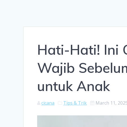
Hati-Hati! In
Wajib Sebelum
untuk Anak
cicana
Tips & Trik
March 11, 202