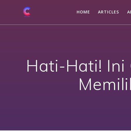
Skip
to
HOME
ARTICLES
A
content
Hati-Hati! I
Memili