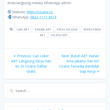
Anda langsung melalui WhatsApp admin.
Website:
https://cicana.co
WhatsApp:
0822-1111-3614
CARI ART
DRAMA ART
PRESS RELEASE
REKRUTMEN
ART
SELEKSI ART
Post
Previous
Next
Previous:
Cari Loker
Next:
Butuh ART Harian
post:
post:
ART Langsung Kerja Hari
Area Jakarta Hari Ini?
navigation
Ini: Di Cicana Daftar
Cicana Tersedia Kandidat
Gratis
Siap Kerja
Search
for: