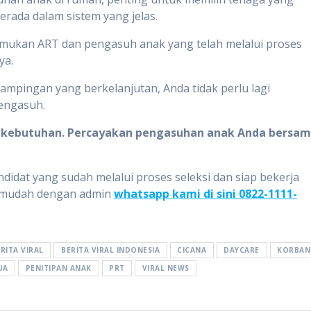
erada dalam sistem yang jelas.
mukan ART dan pengasuh anak yang telah melalui proses
ya.
mpingan yang berkelanjutan, Anda tidak perlu lagi
pengasuh.
pi kebutuhan. Percayakan pengasuhan anak Anda bersa
ndidat yang sudah melalui proses seleksi dan siap bekerja
an mudah dengan admin
whatsapp kami di sini 0822-1111-
RITA VIRAL
BERITA VIRAL INDONESIA
CICANA
DAYCARE
KORBAN
UA
PENITIPAN ANAK
PRT
VIRAL NEWS