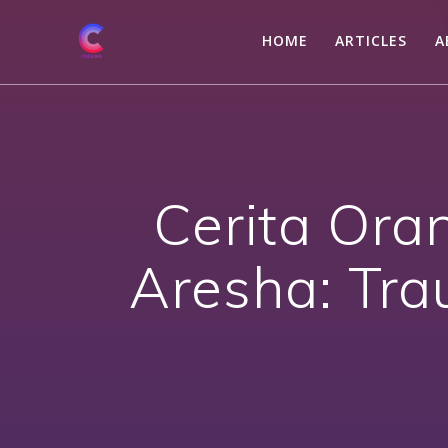
Skip
to
HOME
ARTICLES
A
content
Cerita Ora
Aresha: Tra