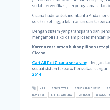
sudah terverifikasi, berpengalaman, dan b
Cicana hadir untuk membantu Anda mene
seleksi, sehingga lebih aman dan terperca
Dengan sistem yang transparan dan penda
mengambil risiko dalam proses mencari 
Karena rasa aman bukan pilihan teta
Cicana.
Cari ART di Cicana sekarang
, dengan ka
sesuai sistem terbaru. Konsultasi deng
3614
ART
BABYSITTER
BERITA INDONESIA
BE
DAYCARE
LITTLE ARESHA
MAJIKAN
ORANG T