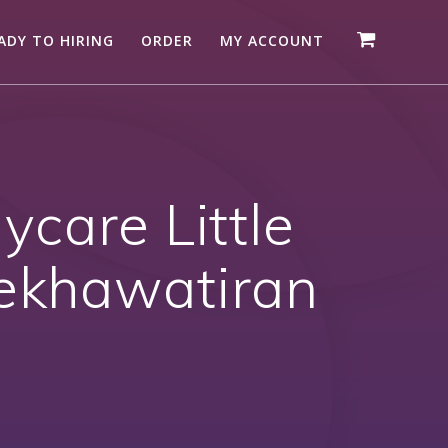
ADY TO HIRING
ORDER
MY ACCOUNT
care Little
Kekhawatiran