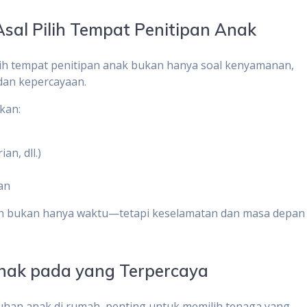
Asal Pilih Tempat Penitipan Anak
ih tempat penitipan anak bukan hanya soal kenyamanan,
 dan kepercayaan.
ikan:
n, dll.)
an
an bukan hanya waktu—tetapi keselamatan dan masa depan
nak pada yang Terpercaya
an anak di rumah, penting untuk memilih tenaga yang