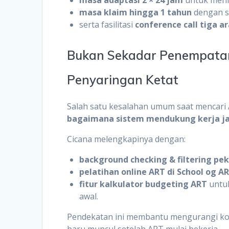
masa klaim hingga 1 tahun
dengan sk
serta fasilitasi
conference call tiga a
Bukan Sekadar Penempatan:
Penyaringan Ketat
Salah satu kesalahan umum saat mencari 
bagaimana sistem mendukung kerja j
Cicana melengkapinya dengan:
background checking & filtering pek
pelatihan online ART di School og A
fitur kalkulator budgeting ART
untuk
awal.
Pendekatan ini membantu mengurangi konf
baru muncul setelah ART mulai bekerja.