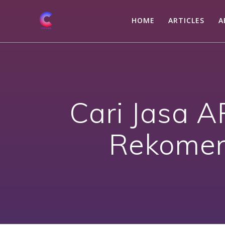
Skip
to
HOME
ARTICLES
A
content
Cari Jasa A
Rekomen