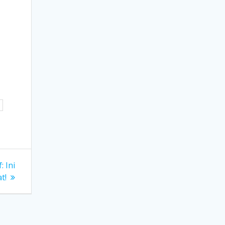
: Ini
t!