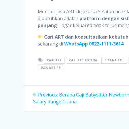
Mencari jasa ART di Jakarta Selatan tidak
dibutuhkan adalah
platform dengan sist
panjang
—agar keluarga tidak terus meng
Cari ART dan konsultasikan kebut
sekarang di
WhatsApp 0822-1111-3614
.
CARI ART
CARI ART CICANA
CICANA ART
JASA ART PP
Post
Previous
Previous:
Berapa Gaji Babysitter Newborn
post:
Salary Range Cicana
navigation