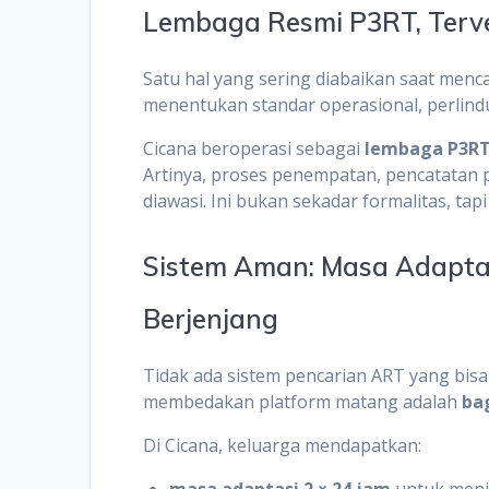
Lembaga Resmi P3RT, Terver
Satu hal yang sering diabaikan saat menca
menentukan standar operasional, perlindu
Cicana beroperasi sebagai
lembaga P3RT
Artinya, proses penempatan, pencatatan 
diawasi. Ini bukan sekadar formalitas, tap
Sistem Aman: Masa Adaptas
Berjenjang
Tidak ada sistem pencarian ART yang bis
membedakan platform matang adalah
ba
Di Cicana, keluarga mendapatkan:
masa adaptasi 2 × 24 jam
untuk menil