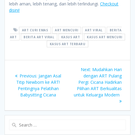
lebih aman, lebih tenang, dan lebih terlindungi.
Checkout
disini!
ART CURI EMAS
ART MENCURI
ART VIRAL
BERITA
ART
BERITA ART VIRAL
KASUS ART
KASUS ART MENCURI
KASUS ART TERBARU
Post
Next
Next:
Mudahkan Hari
Previous
post:
Previous:
Jangan Asal
dengan ART Pulang
navigation
post:
Titip Newborn ke ART!
Pergi: Cicana Hadirkan
Pentingnya Pelatihan
Pilihan ART Berkualitas
Babysitting Cicana
untuk Keluarga Modern
Search
for: