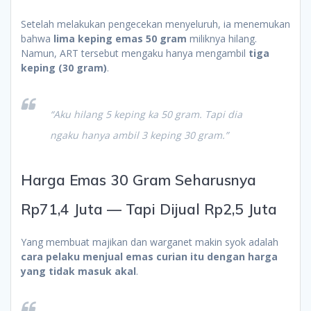
Setelah melakukan pengecekan menyeluruh, ia menemukan
bahwa
lima keping emas 50 gram
miliknya hilang.
Namun, ART tersebut mengaku hanya mengambil
tiga
keping (30 gram)
.
“Aku hilang 5 keping ka 50 gram. Tapi dia
ngaku hanya ambil 3 keping 30 gram.”
Harga Emas 30 Gram Seharusnya
Rp71,4 Juta — Tapi Dijual Rp2,5 Juta
Yang membuat majikan dan warganet makin syok adalah
cara pelaku menjual emas curian itu dengan harga
yang tidak masuk akal
.