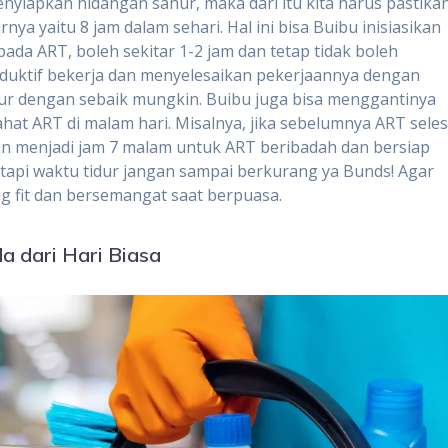
yiapkan hidangan sahur, maka dari itu kita harus pastika
nya yaitu 8 jam dalam sehari. Hal ini bisa Buibu inisiasikan
da ART, boleh sekitar 1-2 jam dan tetap tidak boleh
oduktif bekerja dan menyelesaikan pekerjaannya dengan
 atur dengan sebaik mungkin. Buibu juga bisa menggantinya
hat ART di malam hari. Misalnya, jika sebelumnya ART seles
kan menjadi jam 7 malam untuk ART beribadah dan bersiap
al tapi waktu tidur jangan sampai berkurang ya Bunds! Agar
g fit dan bersemangat saat berpuasa.
a dari Hari Biasa