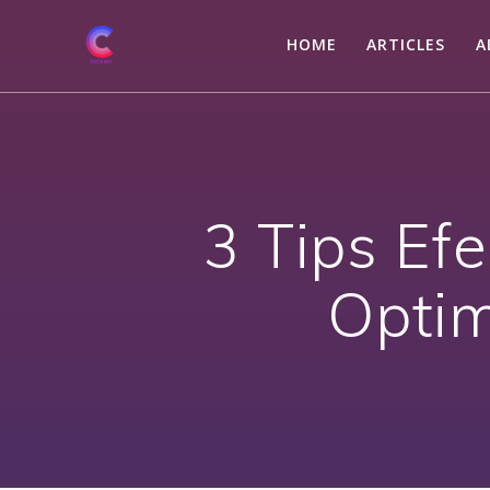
Skip
to
HOME
ARTICLES
A
content
3 Tips Ef
Opti