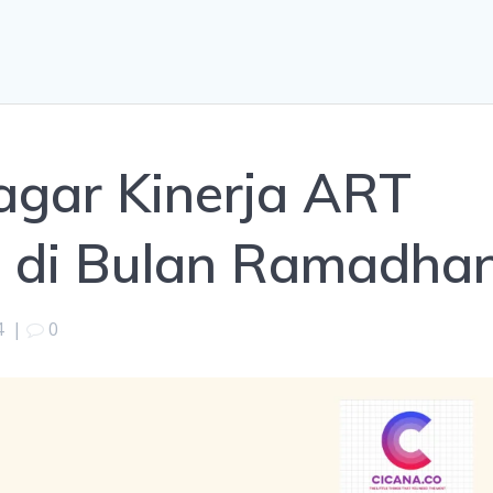
 agar Kinerja ART
l di Bulan Ramadha
4
|
0