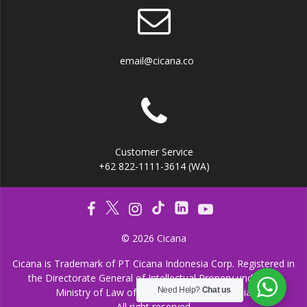
email@cicana.co
Customer Service
+62 822-1111-3614 (WA)
© 2026 Cicana
Cicana is Trademark of PT Cicana Indonesia Corp. Registered in
the Directorate General of Intellectual Propery under the
Need Help?
Chat us
Ministry of Law of the Republic of Indonesia
All right reserved