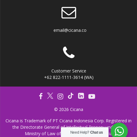
email@cicana.co
Customer Service
+62 822-1111-3614 (WA)
© 2026 Cicana
Cicana is Trademark of PT Cicana Indonesia Corp. Registered in
the Directorate General of Intellectual Propery under the
Need Help?
Chat us
Ministry of Law of the Republic of Indonesia