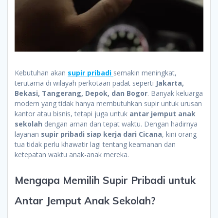
Kebutuhan akan
supir pribadi
semakin meningkat,
terutama di wilayah perkotaan padat seperti
Jakarta,
Bekasi, Tangerang, Depok, dan Bogor
. Banyak keluarga
modern yang tidak hanya membutuhkan supir untuk urusan
kantor atau bisnis, tetapi juga untuk
antar jemput anak
sekolah
dengan aman dan tepat waktu. Dengan hadirnya
layanan
supir pribadi siap kerja dari Cicana
, kini orang
tua tidak perlu khawatir lagi tentang keamanan dan
ketepatan waktu anak-anak mereka.
Mengapa Memilih Supir Pribadi untuk
Antar Jemput Anak Sekolah?