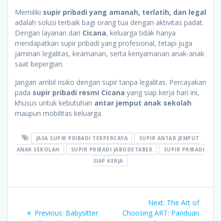
Memiliki
supir pribadi yang amanah, terlatih, dan legal
adalah solusi terbaik bagi orang tua dengan aktivitas padat.
Dengan layanan dari
Cicana
, keluarga tidak hanya
mendapatkan supir pribadi yang profesional, tetapi juga
jaminan legalitas, keamanan, serta kenyamanan anak-anak
saat bepergian.
Jangan ambil risiko dengan supir tanpa legalitas. Percayakan
pada
supir pribadi resmi Cicana
yang siap kerja hari ini,
khusus untuk kebutuhan
antar jemput anak sekolah
maupun mobilitas keluarga.
JASA SUPIR PRIBADI TERPERCAYA
SUPIR ANTAR JEMPUT
ANAK SEKOLAH
SUPIR PRIBADI JABODETABEK
SUPIR PRIBADI
SIAP KERJA
Post
Next
Next:
The Art of
Previous
post:
Previous:
Babysitter
Choosing ART: Panduan
navigation