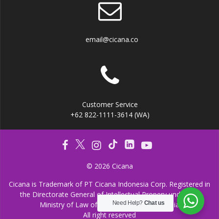
email@cicana.co
Customer Service
+62 822-1111-3614 (WA)
© 2026 Cicana
Cicana is Trademark of PT Cicana Indonesia Corp. Registered in
the Directorate General of Intellectual Propery under the
Need Help?
Chat us
Ministry of Law of the Republic of Indonesia
All right reserved