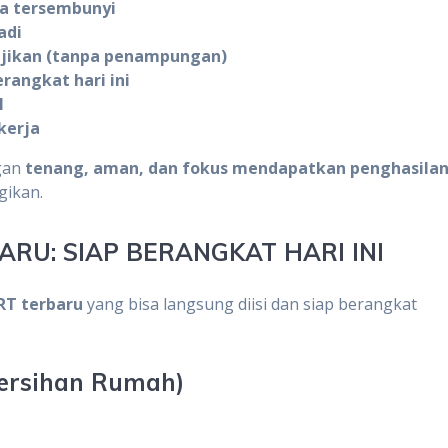
ya tersembunyi
adi
jikan (tanpa penampungan)
erangkat hari ini
l
kerja
ngan
tenang, aman, dan fokus mendapatkan penghasila
gikan.
RU: SIAP BERANGKAT HARI INI
RT terbaru
yang bisa langsung diisi dan siap berangkat
bersihan Rumah)