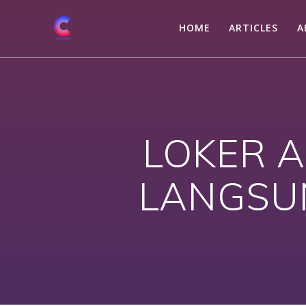
Skip
to
HOME
ARTICLES
A
content
LOKER A
LANGSU