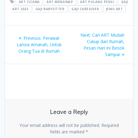
ART CICANA
ART MENGINAP
ART PULANG PERGI
GAJI
ART 2025
GAJI BABYSITTER
GAJI CAREGIVER
JENIS ART
Post
Next
Next:
Cari ART Mudah
Previous
Previous:
Perawat
post:
Cukup dari Rumah,
navigation
post:
Lansia Amanah, Untuk
Pesan Hari ini Besok
Orang Tua di Rumah
Sampai
Leave a Reply
Your email address will not be published.
Required
fields are marked
*