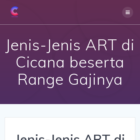
Skip
to
content
Jenis-Jenis ART di
Cicana beserta
Range Gajinya
Jenis-Jenis ART di