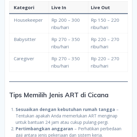
Kategori
Live In
Live Out
Housekeeper
Rp 200 – 300
Rp 150 – 220
ribu/hari
ribu/hari
Babysitter
Rp 270 – 350
Rp 220 – 270
ribu/hari
ribu/hari
Caregiver
Rp 270 – 350
Rp 220 – 270
ribu/hari
ribu/hari
Tips Memilih Jenis ART di Cicana
Sesuaikan dengan kebutuhan rumah tangga
–
Tentukan apakah Anda memerlukan ART menginap
untuk bantuan 24 jam atau cukup pulang-pergi.
Pertimbangkan anggaran
– Perhatikan perbedaan
gaji antara jenis pekerjaan dan sistem kerja.