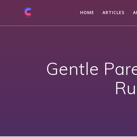
Skip
to
HOME
ARTICLES
A
content
Gentle Par
Ru