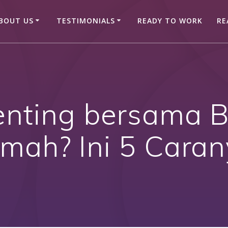
BOUT US
TESTIMONIALS
READY TO WORK
RE
enting bersama Ba
mah? Ini 5 Caran