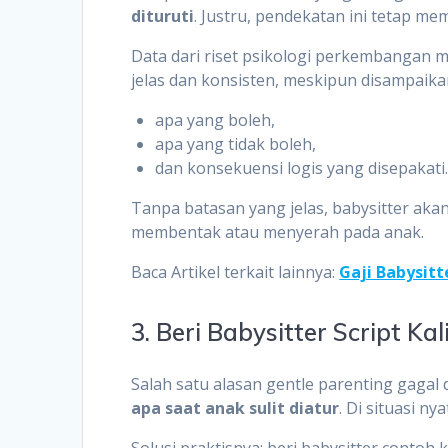
dituruti
. Justru, pendekatan ini tetap m
Data dari riset psikologi perkembangan 
jelas dan konsisten, meskipun disampaikan
apa yang boleh,
apa yang tidak boleh,
dan konsekuensi logis yang disepakati
Tanpa batasan yang jelas, babysitter ak
membentak atau menyerah pada anak.
Baca Artikel terkait lainnya:
Gaji Babysitt
3. Beri Babysitter Script K
Salah satu alasan gentle parenting gagal 
apa saat anak sulit diatur
. Di situasi ny
Solusi praktisnya: beri babysitter contoh k