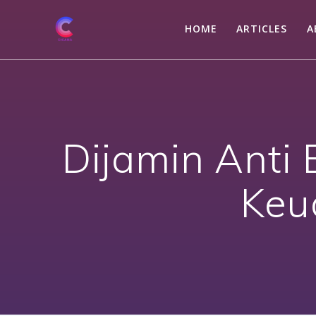
Skip
to
HOME
ARTICLES
A
content
Dijamin Anti 
Keu