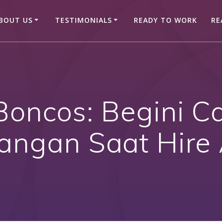
BOUT US
TESTIMONIALS
READY TO WORK
RE
Boncos: Begini C
angan Saat Hire