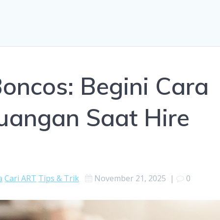
Boncos: Begini Cara
uangan Saat Hire
a
Cari ART
Tips & Trik
November 21, 2025
|
0