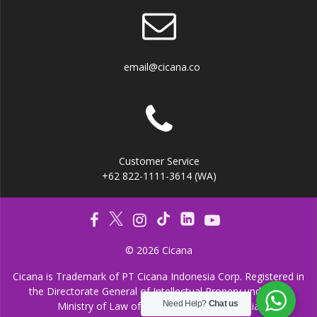
email@cicana.co
Customer Service
+62 822-1111-3614 (WA)
© 2026 Cicana
Cicana is Trademark of PT Cicana Indonesia Corp. Registered in
the Directorate General of Intellectual Propery under the
Need Help?
Chat us
Ministry of Law of the Republic of Indonesia