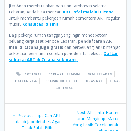
Jika Anda membutuhkan bantuan tambahan selama
Lebaran, Anda bisa mencari
ART infal melalui Cicana
untuk membantu pekerjaan rumah sementara ART reguler
mudik.
Konsultasi disini!
Bagi pekerja rumah tangga yang ingin mendapatkan
peluang kerja saat periode Lebaran,
pendaftaran ART
infal di Cicana juga gratis
dan berpeluang lanjut menjadi
pekerjaan permanen setelah periode infal selesai.
Daftar
sebagai ART di Cicana sekarang
!
ART INFAL
CARI ART LEBARAN
INFAL LEBARAN
LEBARAN 2026
LEBARAN IDUL FITRI
TUGAS ART
TUGAS
ART INFAL
Post
Next
Next:
ART Infal Harian
Previous
Previous:
Tips Cari ART
post:
atau Menginap: Mana
navigation
post:
Infal di Jabodetabek Agar
Yang Lebih Cocok untuk
Tidak Salah Pilih
Lebaran?