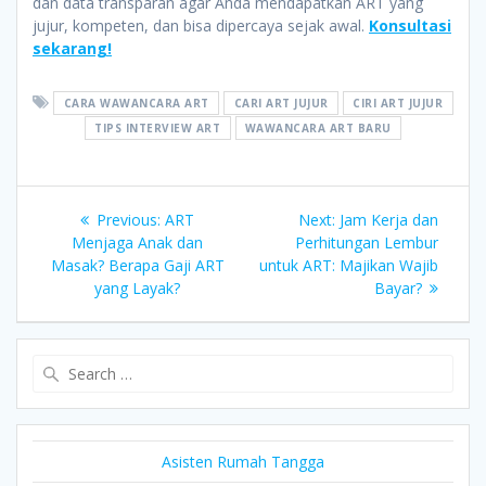
dan data transparan agar Anda mendapatkan ART yang
jujur, kompeten, dan bisa dipercaya sejak awal.
Konsultasi
sekarang!
CARA WAWANCARA ART
CARI ART JUJUR
CIRI ART JUJUR
TIPS INTERVIEW ART
WAWANCARA ART BARU
Post
Previous
Next
Previous:
ART
Next:
Jam Kerja dan
post:
post:
Menjaga Anak dan
Perhitungan Lembur
navigation
Masak? Berapa Gaji ART
untuk ART: Majikan Wajib
yang Layak?
Bayar?
Search
for:
Asisten Rumah Tangga