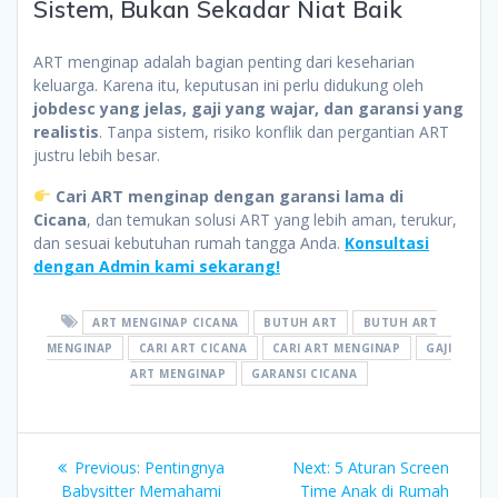
Sistem, Bukan Sekadar Niat Baik
ART menginap adalah bagian penting dari keseharian
keluarga. Karena itu, keputusan ini perlu didukung oleh
jobdesc yang jelas, gaji yang wajar, dan garansi yang
realistis
. Tanpa sistem, risiko konflik dan pergantian ART
justru lebih besar.
Cari ART menginap dengan garansi lama di
Cicana
, dan temukan solusi ART yang lebih aman, terukur,
dan sesuai kebutuhan rumah tangga Anda.
Konsultasi
dengan Admin kami sekarang!
ART MENGINAP CICANA
BUTUH ART
BUTUH ART
MENGINAP
CARI ART CICANA
CARI ART MENGINAP
GAJI
ART MENGINAP
GARANSI CICANA
Post
Previous
Next
Previous:
Pentingnya
Next:
5 Aturan Screen
post:
post:
Babysitter Memahami
Time Anak di Rumah