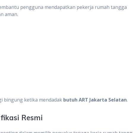
a membantu pengguna mendapatkan pekerja rumah tangga
an aman.
lagi bingung ketika mendadak
butuh ART Jakarta Selatan
.
fikasi Resmi
ng penting dalam memilih penyalur tenaga kerja rumah tangg