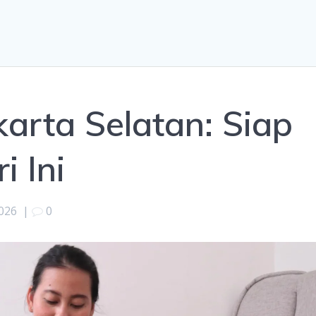
arta Selatan: Siap
i Ini
026
|
0