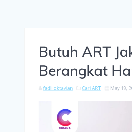
Butuh ART Jak
Berangkat Har
fadli oktavian
Cari ART
May 19, 2