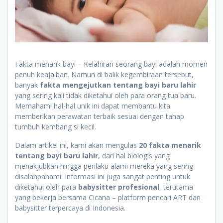
Fakta menarik bayi – Kelahiran seorang bayi adalah momen
penuh keajaiban. Namun di balik kegembiraan tersebut,
banyak
fakta mengejutkan tentang bayi baru lahir
yang sering kali tidak diketahui oleh para orang tua baru.
Memahami hal-hal unik ini dapat membantu kita
memberikan perawatan terbaik sesuai dengan tahap
tumbuh kembang si kecil.
Dalam artikel ini, kami akan mengulas
20 fakta menarik
tentang bayi baru lahir
, dari hal biologis yang
menakjubkan hingga perilaku alami mereka yang sering
disalahpahami. Informasi ini juga sangat penting untuk
diketahui oleh para
babysitter profesional
, terutama
yang bekerja bersama Cicana – platform pencari ART dan
babysitter terpercaya di Indonesia.