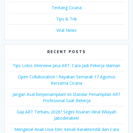
Tentang Cicana
Tips & Trik
Viral News
RECENT POSTS
Tips Lolos Interview Jasa ART: Cara Jadi Pekerja Idaman
Open Collaboration ! Rayakan Semarak 17 Agustus
Bersama Cicana
Jangan Asal Berpenampilan! Ini Standar Penampilan ART
Profesional Saat Bekerja
Gaji ART Terbaru 2026? Segini Kisaran Ideal Wilayah
Jabodetabek!
Mengenal Anak Usia Dini: Kenali Karakteristik dan Cara