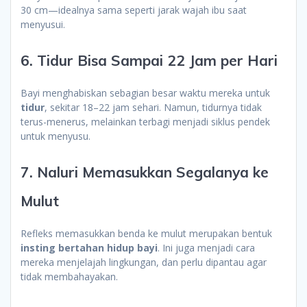
30 cm—idealnya sama seperti jarak wajah ibu saat
menyusui.
6. Tidur Bisa Sampai 22 Jam per Hari
Bayi menghabiskan sebagian besar waktu mereka untuk
tidur
, sekitar 18–22 jam sehari. Namun, tidurnya tidak
terus-menerus, melainkan terbagi menjadi siklus pendek
untuk menyusu.
7. Naluri Memasukkan Segalanya ke
Mulut
Refleks memasukkan benda ke mulut merupakan bentuk
insting bertahan hidup bayi
. Ini juga menjadi cara
mereka menjelajah lingkungan, dan perlu dipantau agar
tidak membahayakan.