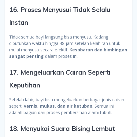
16. Proses Menyusui Tidak Selalu
Instan
Tidak semua bayi langsung bisa menyusu. Kadang
dibutuhkan waktu hingga 48 jam setelah kelahiran untuk
mulai menyusu secara efektif.
Kesabaran dan bimbingan
sangat penting
dalam proses ini.
17. Mengeluarkan Cairan Seperti
Keputihan
Setelah lahir, bayi bisa mengeluarkan berbagai jenis cairan
seperti
vernix, mukus, dan air ketuban
. Semua ini
adalah bagian dari proses pembersihan alami tubuh.
18. Menyukai Suara Bising Lembut