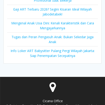
Profesional Saat Bekerja
Gaji ART Terbaru 2026? Segini Kisaran Ideal Wilayah
Jabodetabek!
Mengenal Anak Usia Dini: Kenali Karakteristik dan Cara
Mengajarkannya
Tugas dan Peran Pengasuh Anak: Bukan Sekedar Jaga
Anak
Info Loker ART Babysitter Pulang Pergi Wilayah Jakarta:
Siap Penempatan Secepatnya
Cicana Office