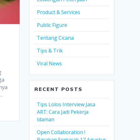
Product & Services
Public Figure
Tentang Cicana
Tips & Trik
Viral News
g
ga
rnya
RECENT POSTS
?…
Tips Lolos Interview Jasa
ART: Cara Jadi Pekerja
Idaman
Open Collaboration !
Rayakan Semarak 17 Agustus