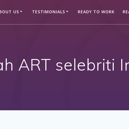
BOUT US
TESTIMONIALS
READY TO WORK
RE
ah ART selebriti 