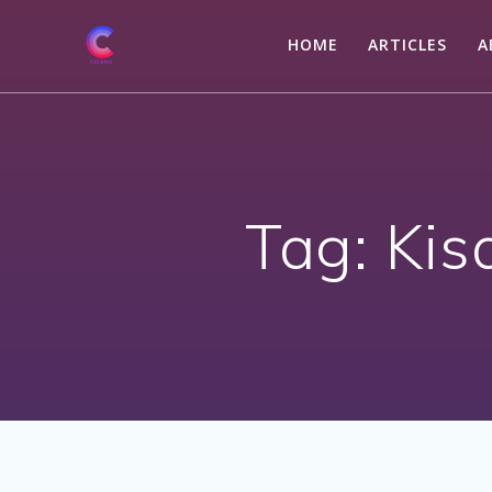
Skip
to
HOME
ARTICLES
A
content
Tag:
Kis