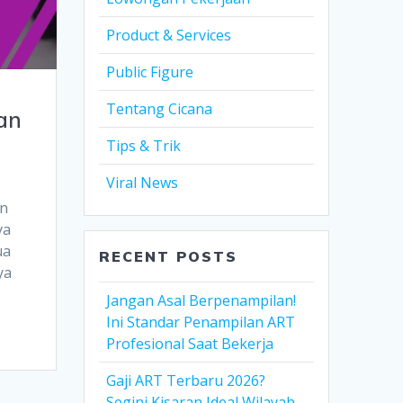
Product & Services
Public Figure
Tentang Cicana
an
Tips & Trik
Viral News
an
ya
ua
RECENT POSTS
ya
Jangan Asal Berpenampilan!
Ini Standar Penampilan ART
Profesional Saat Bekerja
Gaji ART Terbaru 2026?
Segini Kisaran Ideal Wilayah