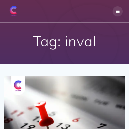
Skip
to
content
Tag:
inval