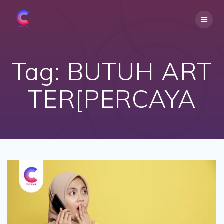
Skip
to
content
Tag:
BUTUH ART
TER[PERCAYA