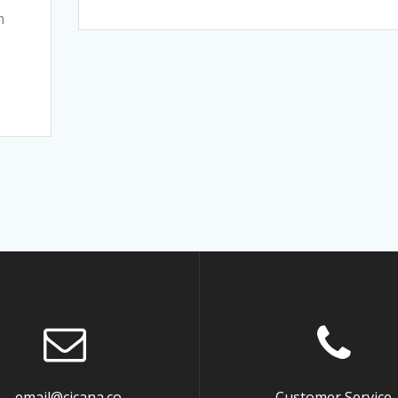
m
mail@cicana.co
Customer Service