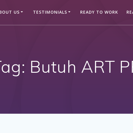
BOUT US
TESTIMONIALS
READY TO WORK
RE
Tag:
Butuh ART P