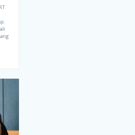
RT
p.
ali
yang