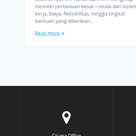
memiliki perbedaan besar—mulai dari siste
kerja, biaya, fleksibilitas, hingga tingkat
bantuan yang diberikan.…
Read more
Cicana Office
e