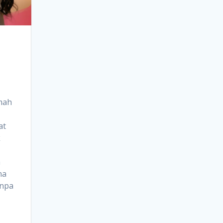
mah
at
k
m
na
anpa