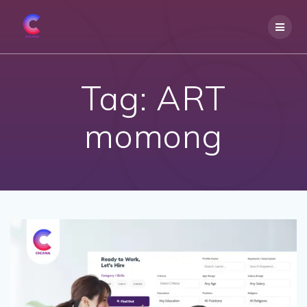
Skip
to
content
Tag:
ART
momong