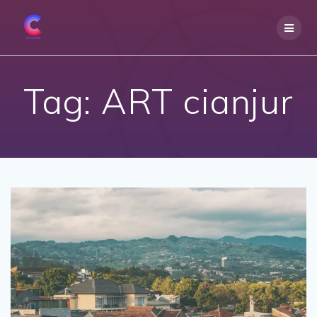
Skip
to
content
Tag:
ART cianjur