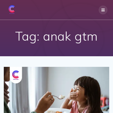
Skip
to
content
Tag:
anak gtm