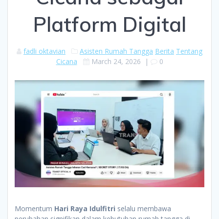
Platform Digital
fadli oktavian
Asisten Rumah Tangga
Berita
Tentang
Cicana
March 24, 2026
|
0
Momentum
Hari Raya Idulfitri
selalu membawa
perubahan signifikan dalam kebutuhan rumah tangga di