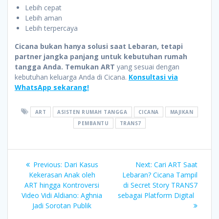
Lebih cepat
Lebih aman
Lebih terpercaya
Cicana bukan hanya solusi saat Lebaran, tetapi
partner jangka panjang untuk kebutuhan rumah
tangga Anda.
Temukan ART
yang sesuai dengan
kebutuhan keluarga Anda di Cicana.
Konsultasi via
WhatsApp sekarang!
ART
ASISTEN RUMAH TANGGA
CICANA
MAJIKAN
PEMBANTU
TRANS7
Post
Previous
Next
Previous:
Dari Kasus
Next:
⁠Cari ART Saat
post:
post:
Kekerasan Anak oleh
Lebaran? Cicana Tampil
navigation
ART hingga Kontroversi
di Secret Story TRANS7
Video Vidi Aldiano: Aghnia
sebagai Platform Digital
Jadi Sorotan Publik