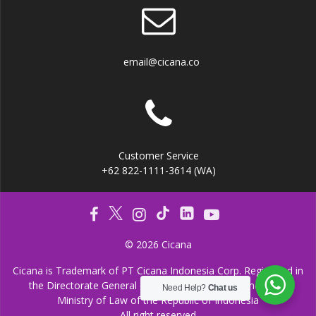
email@cicana.co
Customer Service
+62 822-1111-3614 (WA)
© 2026 Cicana
Cicana is Trademark of PT Cicana Indonesia Corp. Registered in
the Directorate General of Intellectual Propery under the
Need Help?
Chat us
Ministry of Law of the Republic of Indonesia
All right reserved