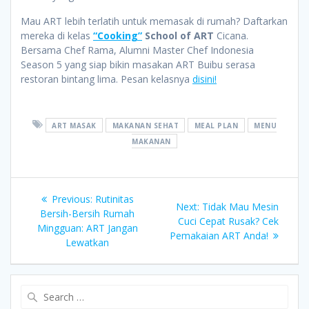
Mau ART lebih terlatih untuk memasak di rumah? Daftarkan
mereka di kelas
“Cooking”
School of ART
Cicana.
Bersama Chef Rama, Alumni Master Chef Indonesia
Season 5 yang siap bikin masakan ART Buibu serasa
restoran bintang lima. Pesan kelasnya
disini!
ART MASAK
MAKANAN SEHAT
MEAL PLAN
MENU
MAKANAN
Post
Previous
Previous:
Rutinitas
Next
Next:
Tidak Mau Mesin
post:
Bersih-Bersih Rumah
navigation
post:
Cuci Cepat Rusak? Cek
Mingguan: ART Jangan
Pemakaian ART Anda!
Lewatkan
Search
for: