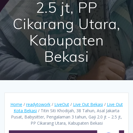
2.5 jt, PP
Cikarang Utara,
Kabupaten
Bekasi
Home
/
readytowork
/
LiveOut
/
Live Out Bekasi
/
Live Out
Kota Bekasi
/ Titin Siti Khodijah, 38 Tahun, Asal Jakarta
Pusat, Babysitter, Pengalaman 3 tahun, Gaji 2.0 jt – 2.5 jt,
PP Cikarang Utara, Kabupaten Bekasi