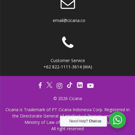
email@cicana.co
Customer Service
+62 822-1111-3614 (WA)
© 2026 Cicana
Cicana is Trademark of PT Cicana Indonesia Corp. Registered in
the Directorate General of Intellectual Propery under the
Need Help?
Chat us
Ministry of Law of the Republic of Indonesia
All right reserved