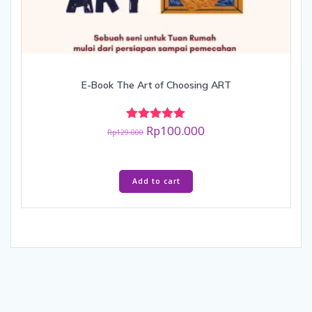
E-Book The Art of Choosing ART
Original
Current
Rp
100.000
Rated
Rp
129.000
5.00
price
price
out of 5
was:
is:
Rp129.000.
Rp100.000.
Add to cart