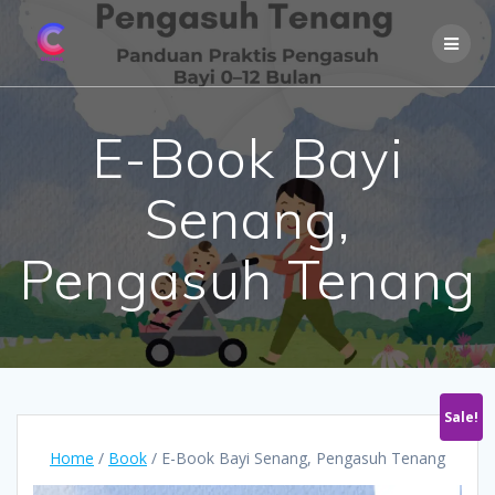
Skip
to
content
E-Book Bayi
Senang,
Pengasuh Tenang
Sale!
Home
/
Book
/ E-Book Bayi Senang, Pengasuh Tenang