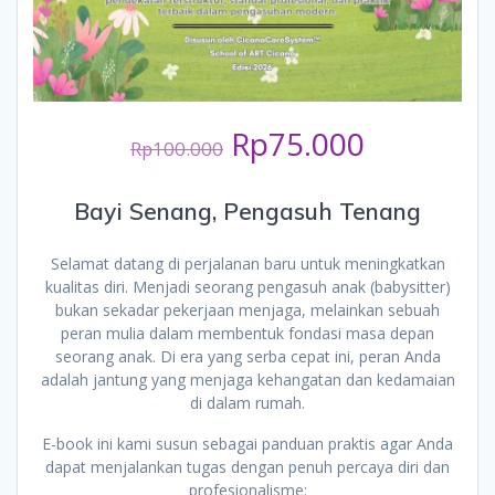
Original
Current
Rp
75.000
Rp
100.000
price
price
was:
is:
Rp100.000.
Rp75.000
Bayi Senang, Pengasuh Tenang
Selamat datang di perjalanan baru untuk meningkatkan
kualitas diri. Menjadi seorang pengasuh anak (babysitter)
bukan sekadar pekerjaan menjaga, melainkan sebuah
peran mulia dalam membentuk fondasi masa depan
seorang anak. Di era yang serba cepat ini, peran Anda
adalah jantung yang menjaga kehangatan dan kedamaian
di dalam rumah.
E-book ini kami susun sebagai panduan praktis agar Anda
dapat menjalankan tugas dengan penuh percaya diri dan
profesionalisme: