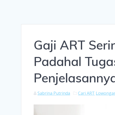
Gaji ART Ser
Padahal Tugas
Penjelasanny
Sabrina Putrinda
Cari ART
Lowongan