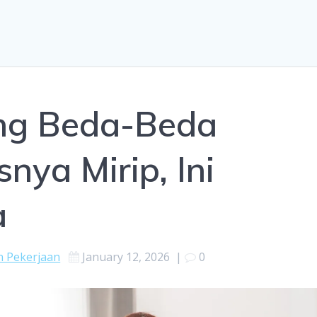
ing Beda-Beda
nya Mirip, Ini
a
 Pekerjaan
January 12, 2026
|
0