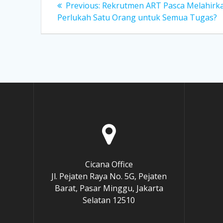
Post
Previous
Previous:
Rekrutmen ART Pasca Melahirka
post:
Perlukah Satu Orang untuk Semua Tugas?
navigation
Cicana Office
e
Jl. Pejaten Raya No. 5G, Pejaten
Barat, Pasar Minggu, Jakarta
Selatan 12510