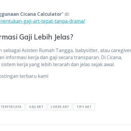
ggunaan Cicana Calculator
” di:
menentukan-gaji-art-tepat-tanpa-drama/
masi Gaji Lebih Jelas?
 sebagai Asisten Rumah Tangga, babysitter, atau caregiver
 informasi kerja dan gaji secara transparan. Di Cicana,
stem kerja yang lebih terarah dan jelas sejak awal.
ostingan terbaru kami
 TERPERCAYA
GAJI ART
LOKER ART
TIPS ART