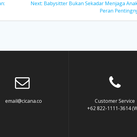
Next
n:
Next:
Babysitter Bukan Sekadar Menjaga Anak,
post:
Peran Pentingn
mail@cicana.co
Customer Service
+62 822-1111-3614 (