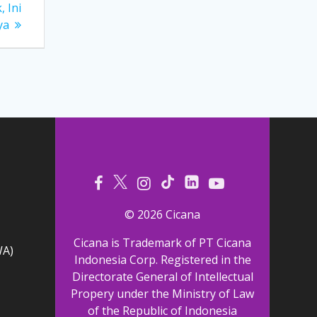
 Ini
ya
© 2026 Cicana
Cicana is Trademark of PT Cicana
WA)
Indonesia Corp. Registered in the
Directorate General of Intellectual
Propery under the Ministry of Law
of the Republic of Indonesia