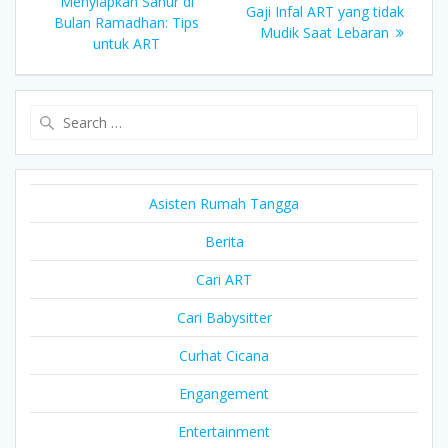
post:
Menyiapkan Sahur di
navigation
post:
Gaji Infal ART yang tidak
Bulan Ramadhan: Tips
Mudik Saat Lebaran
untuk ART
Search
for:
Asisten Rumah Tangga
Berita
Cari ART
Cari Babysitter
Curhat Cicana
Engangement
Entertainment