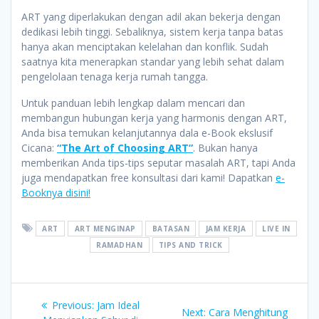
ART yang diperlakukan dengan adil akan bekerja dengan
dedikasi lebih tinggi. Sebaliknya, sistem kerja tanpa batas
hanya akan menciptakan kelelahan dan konflik. Sudah
saatnya kita menerapkan standar yang lebih sehat dalam
pengelolaan tenaga kerja rumah tangga.
Untuk panduan lebih lengkap dalam mencari dan
membangun hubungan kerja yang harmonis dengan ART,
Anda bisa temukan kelanjutannya dala e-Book ekslusif
Cicana:
“The Art of Choosing ART”
. Bukan hanya
memberikan Anda tips-tips seputar masalah ART, tapi Anda
juga mendapatkan free konsultasi dari kami! Dapatkan
e-
Booknya disini!
ART
ART MENGINAP
BATASAN
JAM KERJA
LIVE IN
RAMADHAN
TIPS AND TRICK
Post
Previous
Previous:
Jam Ideal
Next
Next:
Cara Menghitung