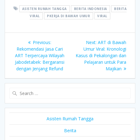
ASISTEN RUMAH TANGGA
BERITA INDONESIA
BERITA
VIRAL
PKERJA DI BAWAH UMUR
VIRAL
Post
Previous
Next
Previous:
Next:
ART di Bawah
post:
post:
Rekomendasi Jasa Cari
Umur Viral: Kronologi
navigation
ART Terpercaya Wilayah
Kasus di Pekalongan dan
Jabodetabek: Bergaransi
Pelajaran untuk Para
dengan Jenjang Refund
Majikan
Search
for:
Asisten Rumah Tangga
Berita