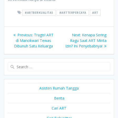
#ARTBERKUALITAS
#ARTTERPERCAYA
ART
Post
Previous
Next
Previous:
Tragis! ART
Next:
Kenapa Sering
post:
post:
di Manokwari Tewas
Ragu Saat ART Minta
navigation
Dibunuh Satu Keluarga
Izin? Ini Penyebabnya!
Search
for:
Asisten Rumah Tangga
Berita
Cari ART