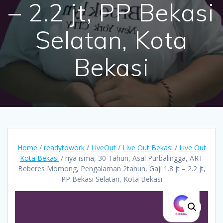
– 2.2 jt, PP Bekasi
Selatan, Kota
Bekasi
Home
/
readytowork
/
LiveOut
/
Live Out Bekasi
/
Live Out
Kota Bekasi
/ riya isma, 30 Tahun, Asal Purbalingga, ART
Beberes Momong, Pengalaman 2tahun, Gaji 1.8 jt – 2.2 jt,
PP Bekasi Selatan, Kota Bekasi